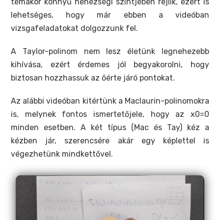
témakör könnyű nehézségi szintjében rejlik, ezért is
lehetséges, hogy már ebben a videóban
vizsgafeladatokat dolgozzunk fel.
A Taylor-polinom nem lesz életünk legnehezebb
kihívása, ezért érdemes jól begyakorolni, hogy
biztosan hozzhassuk az őérte járó pontokat.
Az alábbi videóban kitértünk a Maclaurin-polinomokra
is, melynek fontos ismertetőjele, hogy az x0=0
minden esetben. A két típus (Mac és Tay) kéz a
kézben jár, szerencsére akár egy képlettel is
végezhetünk mindkettővel.