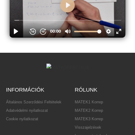
INFORMÁCIÓK
RÓLUNK
Általános Szerződési Feltételek
MATEK1 Korrep
Adatvédelmi nyilatkozat
MATEK2 Korrep
Cookie nyilatkozat
MATEK3 Korrep
Visszajelzések