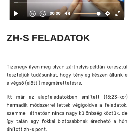
ZH-S FELADATOK
Tizenegy ilyen meg olyan zárthelyis példán keresztül
teszteljük tudásunkat, hogy tényleg készen állunk-e
a végső (előtti) megmérettetésre.
Itt már az alapfeladatokban említett (15:23-kor)
harmadik módszerrel lettek végigoldva a feladatok,
szemmel láthatóan nincs nagy különbség köztük, de
így talán egy fokkal biztosabbnak érezhető a hőn
áhított zh-s pont.