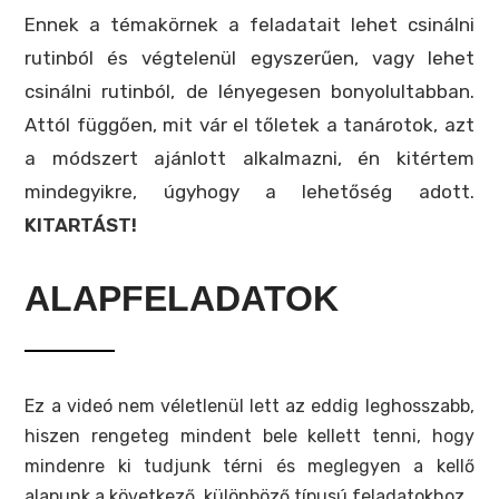
Ennek a témakörnek a feladatait lehet csinálni
rutinból és végtelenül egyszerűen, vagy lehet
csinálni rutinból, de lényegesen bonyolultabban.
Attól függően, mit vár el tőletek a tanárotok, azt
a módszert ajánlott alkalmazni, én kitértem
mindegyikre, úgyhogy a lehetőség adott.
KITARTÁST!
ALAPFELADATOK
Ez a videó nem véletlenül lett az eddig leghosszabb,
hiszen rengeteg mindent bele kellett tenni, hogy
mindenre ki tudjunk térni és meglegyen a kellő
alapunk a következő, különböző típusú feladatokhoz.