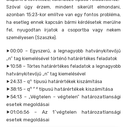
Szóval úgy érzem, mindent sikerült elmondani,
azonban 15:23-kor említve van egy fontos probléma,
ha esetleg ennek kapcsán bármi kérdésetek merülne
fel, nyugodtan írjatok a csoportba vagy nekem
személyesen (Szaszke).
⯈00:00 – Egyszerű, a legnagyobb hatványkitevőjű
„n” tag kiemelésével történő határértékes feladatok
⯈10:58 – Törtes határértékes feladatok a legnagyobb
hatványkitevőjű „n” tag kiemelésével
n
⯈24:33 – q
típusú határértékek kiszámítása
n + x
⯈38:15 –
q
típusú határértékek kiszámítása
⯈54:13 – „Végtelen – végtelen” határozatlansági
esetek megoldásai
⯈01:06:56 – Az 1^végtelen határozatlansági
esetek megoldásai