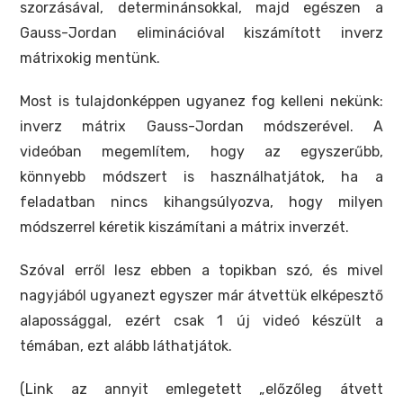
szorzásával, determinánsokkal, majd egészen a
Gauss-Jordan eliminációval kiszámított inverz
mátrixokig mentünk.
Most is tulajdonképpen ugyanez fog kelleni nekünk:
inverz mátrix Gauss-Jordan módszerével. A
videóban megemlítem, hogy az egyszerűbb,
könnyebb módszert is használhatjátok, ha a
feladatban nincs kihangsúlyozva, hogy milyen
módszerrel kéretik kiszámítani a mátrix inverzét.
Szóval erről lesz ebben a topikban szó, és mivel
nagyjából ugyanezt egyszer már átvettük elképesztő
alapossággal, ezért csak 1 új videó készült a
témában, ezt alább láthatjátok.
(Link az annyit emlegetett „előzőleg átvett