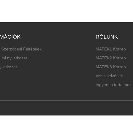
MÁCIÓK
RÓLUNK
 Szerződési Feltételek
MATEK1 Korrep
lmi nyilatkozat
MATEK2 Korrep
ilatkozat
MATEK3 Korrep
Visszajelzések
Ingyenes tartalmak