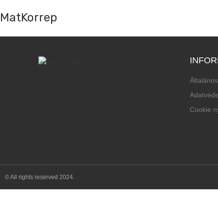
MatKorrep
INFOR
Általános
Adatvéde
Cookie ny
© All rights reserved 2024.