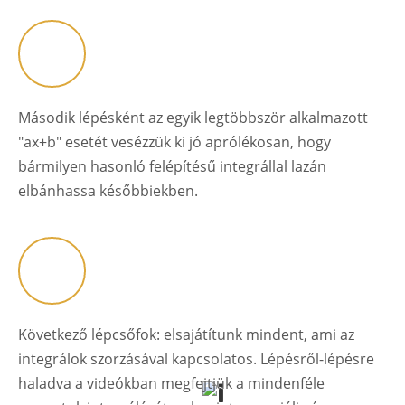
Második lépésként az egyik legtöbbször alkalmazott
"ax+b" esetét vesézzük ki jó aprólékosan, hogy
bármilyen hasonló felépítésű integrállal lazán
elbánhassa későbbiekben.
Következő lépcsőfok: elsajátítunk mindent, ami az
integrálok szorzásával kapcsolatos. Lépésről-lépésre
haladva a videókban megfejtjük a mindenféle