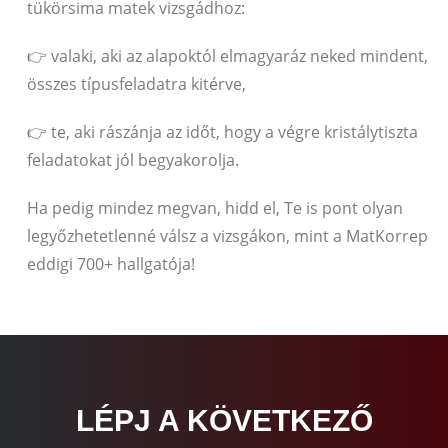
tükörsima matek vizsgádhoz:
👉 valaki, aki az alapoktól elmagyaráz neked mindent,
összes típusfeladatra kitérve,
👉 te, aki rászánja az időt, hogy a végre kristálytiszta
feladatokat jól begyakorolja.
Ha pedig mindez megvan, hidd el, Te is pont olyan
legyőzhetetlenné válsz a vizsgákon, mint a MatKorrep
eddigi 700+ hallgatója!
LÉPJ A KÖVETKEZŐ