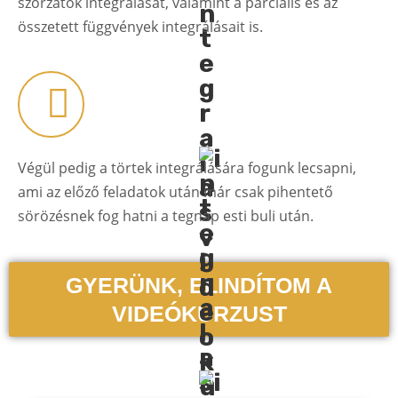
szorzatok integrálását, valamint a parciális és az
összetett függvények integrálásait is.
Végül pedig a törtek integrálására fogunk lecsapni,
ami az előző feladatok után már csak pihentető
sörözésnek fog hatni a tegnap esti buli után.
GYERÜNK, ELINDÍTOM A
VIDEÓKURZUST