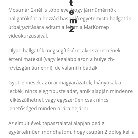
Mostmár 2-nél is több éve, hogy járműmérnök
hallgatóként a hozzád hasonló egyetemista hallgatók
útbaigazítására adtam a fejem a MatKorrep
videókurzusaival.
Olyan hallgatók megsegítésére, akik szeretnének
érteni matekül (vagy legalább azon a hülye zh-
n/vizsgán átmenni), de valami hibádzik.
Gyötrelmesek az órai magyarázatok, hiányosak a
leckék, nincs elég típusfeladat, amik alapján mindenre
felkészülhetnél, vagy egyszerűen csak nincs
lehetőséged minden órára bejárni.
Az elmúlt évek tapasztalatai alapján pedig
egyértelműen mondhatom, hogy csupán 2 dolog kell a