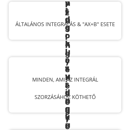
ÁLTALÁNOS INTEGRÁLÁS & "AX+B" ESETE
MINDEN, AMI AZ INTEGRÁL
SZORZÁSÁHOZ KÖTHETŐ