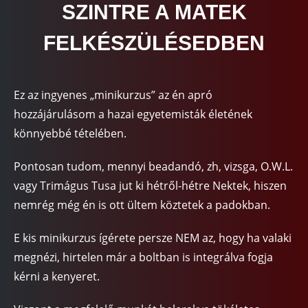
SZINTRE A MATEK
FELKÉSZÜLÉSEDBEN
Ez az ingyenes „minikurzus” az én apró
hozzájárulásom a hazai egyetemisták életének
könnyebbé tételében.
Pontosan tudom, mennyi beadandó, zh, vizsga, O.W.L.
vagy Trimágus Tusa jut ki hétről-hétre Nektek, hiszen
nemrég még én is ott ültem köztetek a padokban.
E kis minikurzus ígérete persze NEM az, hogy ha valaki
megnézi, hirtelen már a boltban is integrálva fogja
kérni a kenyeret.