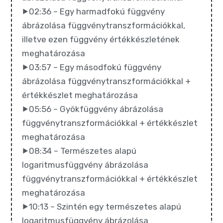
⯈02:36 – Egy harmadfokú függvény
ábrázolása függvénytranszformációkkal,
illetve ezen függvény értékkészletének
meghatározása
⯈03:57 – Egy másodfokú függvény
ábrázolása függvénytranszformációkkal +
értékkészlet meghatározása
⯈05:56 – Gyökfüggvény ábrázolása
függvénytranszformációkkal + értékkészlet
meghatározása
⯈08:34 – Természetes alapú
logaritmusfüggvény ábrázolása
függvénytranszformációkkal + értékkészlet
meghatározása
⯈10:13 – Szintén egy természetes alapú
logaritmus
függvény ábrázolása