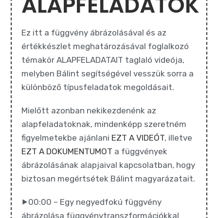
ALAPFELADATOK
Ez itt a függvény ábrázolásával és az
értékkészlet meghatározásával foglalkozó
témakör ALAPFELADATAIT taglaló videója,
melyben Bálint segítségével vesszük sorra a
különböző típusfeladatok megoldásait.
Mielőtt azonban nekikezdenénk az
alapfeladatoknak, mindenképp szeretném
figyelmetekbe ajánlani
EZT A VIDEÓT
, illetve
EZT A DOKUMENTUMOT
a függvények
ábrázolásának alapjaival kapcsolatban, hogy
biztosan megértsétek Bálint magyarázatait.
⯈00:00 – Egy negyedfokú függvény
ábrázolása függvénytranszformációkkal