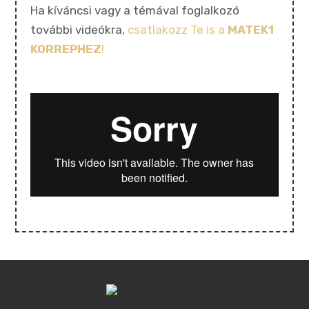
Ha kíváncsi vagy a témával foglalkozó
további videókra,
csatlakozz Te is a
MATEK1
KORREPHEZ
!