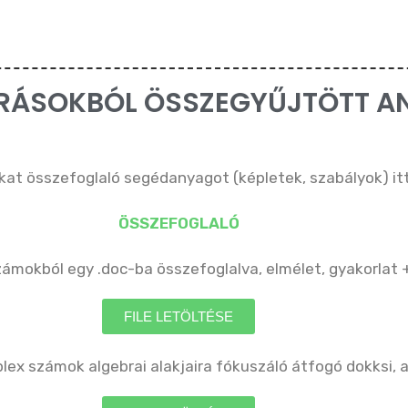
RÁSOKBÓL ÖSSZEGYŰJTÖTT 
t összefoglaló segédanyagot (képletek, szabályok) itt 
ÖSSZEFOGLALÓ
ámokból egy .doc-ba összefoglalva, elmélet, gyakorlat
FILE LETÖLTÉSE
ex számok algebrai alakjaira fókuszáló átfogó dokksi, a