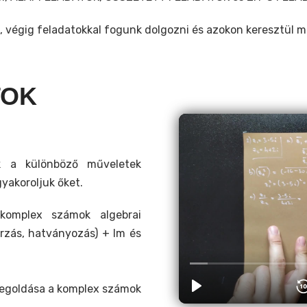
égig feladatokkal fogunk dolgozni és azokon keresztül me
TOK
k a különböző műveletek
gyakoroljuk őket.
komplex számok algebrai
orzás, hatványozás) + Im és
egoldása a komplex számok