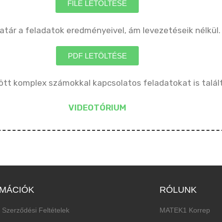
FILE LETÖLTÉSE
atár a feladatok eredményeivel, ám levezetéseik nélkül.
PDF LETÖLTÉSE
tt komplex számokkal kapcsolatos feladatokat is talált
VIDEOTÓRIUM
MÁCIÓK
RÓLUNK
 Szerződési Feltételek
MATEK1 Korrep