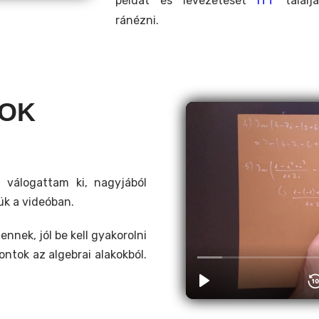
példát és levezetését
ITT
talál
ránézni.
TOK
t válogattam ki, nagyjából
ük a videóban.
nnek, jól be kell gyakorolni
ntok az algebrai alakokból.