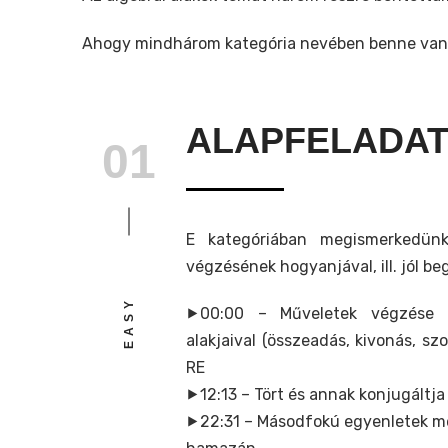
Ahogy mindhárom kategória nevében benne van, v
ALAPFELADA
01
E kategóriában megismerkedün
végzésének hogyanjával, ill. jól be
EASY
⯈00:00 – Műveletek végzése 
alakjaival (összeadás, kivonás, sz
RE
⯈12:13 – Tört és annak konjugáltja
⯈22:31 – Másodfokú egyenletek m