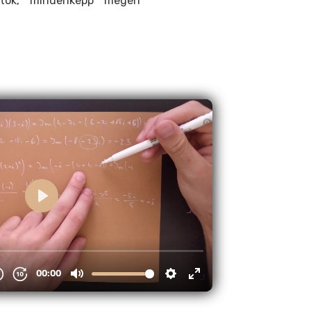
játok, mindenképp megéri