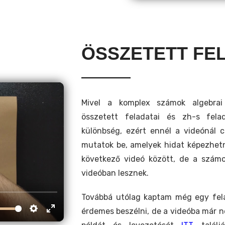
ÖSSZETETT FE
Mivel a komplex számok algebrai a
összetett feladatai és zh-s fela
különbség, ezért ennél a videónál c
mutatok be, amelyek hidat képezhetn
következő videó között, de a szám
videóban lesznek.
Továbbá utólag kaptam még egy fel
érdemes beszélni, de a videóba már n